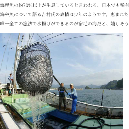
海産魚の約70%以上が生息していると言われる、日本でも稀
海や魚について語る吉村氏の表情は少年のようです。恵まれた漁
唯一全ての漁法で水揚げができるのが宿毛の海だと、嬉しそう